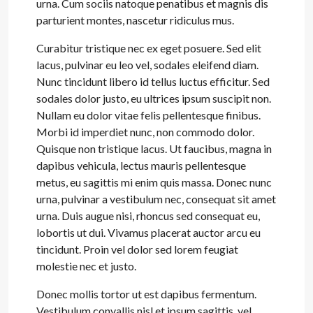
urna. Cum sociis natoque penatibus et magnis dis
parturient montes, nascetur ridiculus mus.
Curabitur tristique nec ex eget posuere. Sed elit
lacus, pulvinar eu leo vel, sodales eleifend diam.
Nunc tincidunt libero id tellus luctus efficitur. Sed
sodales dolor justo, eu ultrices ipsum suscipit non.
Nullam eu dolor vitae felis pellentesque finibus.
Morbi id imperdiet nunc, non commodo dolor.
Quisque non tristique lacus. Ut faucibus, magna in
dapibus vehicula, lectus mauris pellentesque
metus, eu sagittis mi enim quis massa. Donec nunc
urna, pulvinar a vestibulum nec, consequat sit amet
urna. Duis augue nisi, rhoncus sed consequat eu,
lobortis ut dui. Vivamus placerat auctor arcu eu
tincidunt. Proin vel dolor sed lorem feugiat
molestie nec et justo.
Donec mollis tortor ut est dapibus fermentum.
Vestibulum convallis nisl et ipsum sagittis, vel