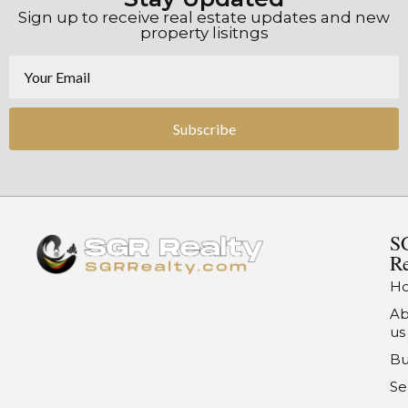
Sign up to receive real estate updates and new
property lisitngs
Subscribe
S
Re
H
Ab
us
Bu
Se