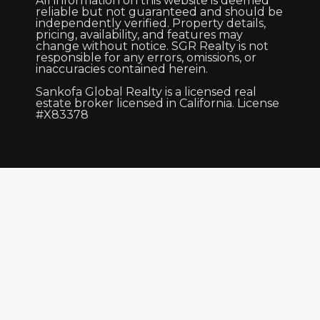
All information on this website is deemed
reliable but not guaranteed and should be
independently verified. Property details,
pricing, availability, and features may
change without notice. SGR Realty is not
responsible for any errors, omissions, or
inaccuracies contained herein.
Sankofa Global Realty is a licensed real
estate broker licensed in California. License
#X83378