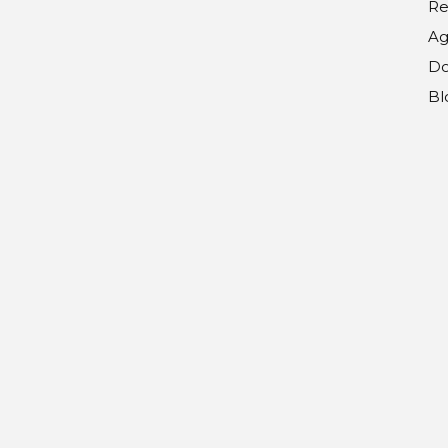
Re
Ag
Do
Bl