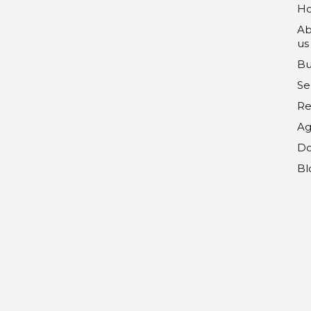
H
Ab
us
Bu
Se
Re
Ag
Do
Bl